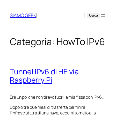
Vai
al
SIAMO GEEK
Cerca
Cerca
contenuto
Categoria:
HowTo IPv6
Tunnel IPv6 di HE via
Raspberry Pi
Era un po’ che non tiravo fuori la mia fissa con IPv6…
Dopo oltre due mesi di trasferta per finire
l’infrastruttura di una nave, eccomi tornato alla