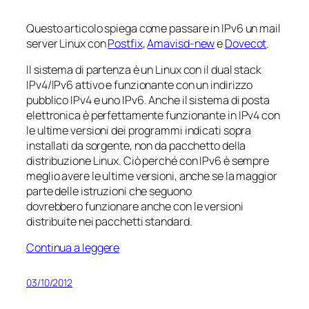
Questo articolo spiega come passare in IPv6 un mail
server Linux con
Postfix
,
Amavisd-new
e
Dovecot
.
Il sistema di partenza è un Linux con il dual stack
IPv4/IPv6 attivo e funzionante con un indirizzo
pubblico IPv4 e uno IPv6. Anche il sistema di posta
elettronica è perfettamente funzionante in IPv4 con
le ultime versioni dei programmi indicati sopra
installati da sorgente, non da pacchetto della
distribuzione Linux. Ciò perché con IPv6 è sempre
meglio avere le ultime versioni, anche se la maggior
parte delle istruzioni che seguono
dovrebbero funzionare anche con le versioni
distribuite nei pacchetti standard.
Continua a leggere
03/10/2012