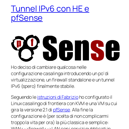
Tunnel IPv6 con HE e
pfSense
Ho deciso di cambiare qualcosa nelle
configurazione casalinga introducendo un po’ di
virtualizzazione, un firewall standalone e un tunnel
IPv6 (spero) finalmente stabile.
Seguendo le
istruzioni di Fabrizio
ho configurato il
Linux casalingo di frontiera con KVM e una VM su cui
gira la versione 2.1 di
pfSense
. Alla fine la
configurazione è (per scelta di non complicarmi
troppo la vita per ora) la più classica e semplice:
WAN<->firewall<->LAN con i servizi pubblicati in