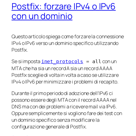
Postfix: forzare IPv4 o IPv6
con un dominio
Questo articolo spiega come forzare la connessione
IPv4 o IPv6 verso un dominio specifico utilizzando
Postfix.
Se si imposta
con un
inet_protocols
= all
MTA che ha sia un record A sia un record AAAA
Postfix sceglie di volta in volta a caso se utilizzare
IPv4 o IPv6 per minimizzare i problemi di recapito.
Durante il primo periodo di adozione dell’IPv6 ci
possono essere degli MTA con il record AAAA nel
DNS ma con dei problemi a ricevere mail via IPv6.
Oppure semplicemente si vogliono fare dei test con
un dominio specifico senza modificare la
configurazione generale di Postfix.