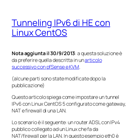
Tunneling IPv6 di HE con
Linux CentOS
Nota aggiunta il 30/9/2013
: a questa soluzione è
da preferire quella descritta in un
articolo
successivo con pfSense e KVM
.
(alcune parti sono state modificate dopo la
pubblicazione)
Questo articolo spiega come impostare un tunnel
IPv6 con Linux CentOS 5 configurato come gateway,
NAT e firewall di una LAN.
Lo scenario è il seguente: un router ADSL con IPv4
pubblico collegato ad un Linux che fa da
NAT/firewall per la LAN. In questo esempio eth0 è