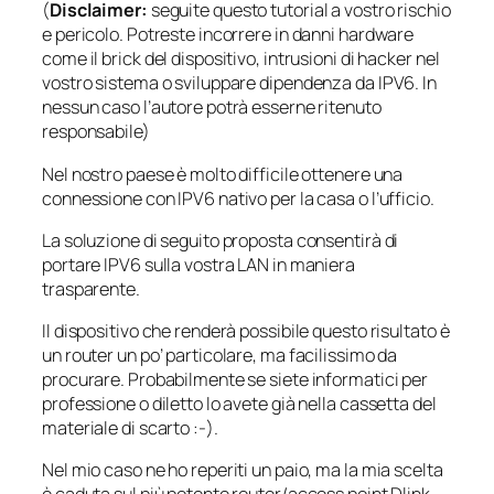
(
Disclaimer:
seguite questo tutorial a vostro rischio
e pericolo. Potreste incorrere in danni hardware
come il brick del dispositivo, intrusioni di hacker nel
vostro sistema o sviluppare dipendenza da IPV6. In
nessun caso l’autore potrà esserne ritenuto
responsabile)
Nel nostro paese è molto difficile ottenere una
connessione con IPV6 nativo per la casa o l’ufficio.
La soluzione di seguito proposta consentirà di
portare IPV6 sulla vostra LAN in maniera
trasparente.
Il dispositivo che renderà possibile questo risultato è
un router un po’ particolare, ma facilissimo da
procurare. Probabilmente se siete informatici per
professione o diletto lo avete già nella cassetta del
materiale di scarto :-).
Nel mio caso ne ho reperiti un paio, ma la mia scelta