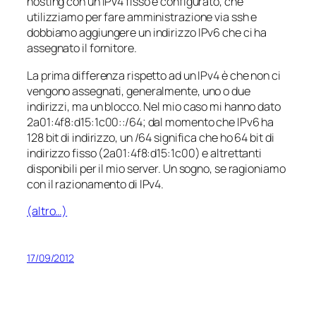
hosting con un IPv4 fisso e configurato, che
utilizziamo per fare amministrazione via ssh e
dobbiamo aggiungere un indirizzo IPv6 che ci ha
assegnato il fornitore.
La prima differenza rispetto ad un IPv4 è che non ci
vengono assegnati, generalmente, uno o due
indirizzi, ma un blocco. Nel mio caso mi hanno dato
2a01:4f8:d15:1c00::/64; dal momento che IPv6 ha
128 bit di indirizzo, un /64 significa che ho 64 bit di
indirizzo fisso (2a01:4f8:d15:1c00) e altrettanti
disponibili per il mio server. Un sogno, se ragioniamo
con il razionamento di IPv4.
(altro…)
17/09/2012