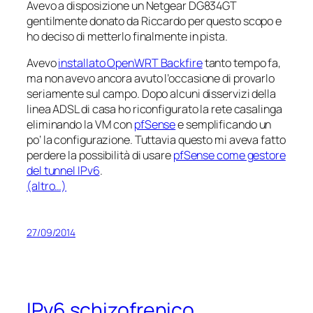
Avevo a disposizione un Netgear DG834GT
gentilmente donato da Riccardo per questo scopo e
ho deciso di metterlo finalmente in pista.
Avevo
installato OpenWRT Backfire
tanto tempo fa,
ma non avevo ancora avuto l’occasione di provarlo
seriamente sul campo. Dopo alcuni disservizi della
linea ADSL di casa ho riconfigurato la rete casalinga
eliminando la VM con
pfSense
e semplificando un
po’ la configurazione. Tuttavia questo mi aveva fatto
perdere la possibilità di usare
pfSense come gestore
del tunnel IPv6
.
(altro…)
27/09/2014
IPv6 schizofrenico