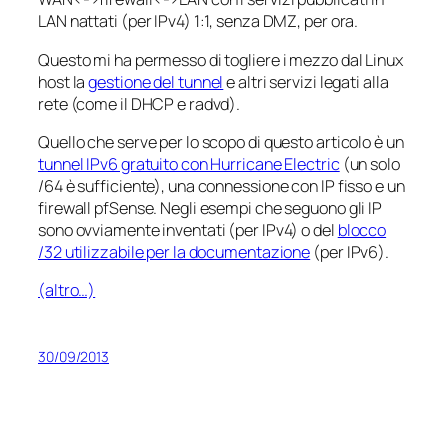
LAN nattati (per IPv4) 1:1, senza DMZ, per ora.
Questo mi ha permesso di togliere i mezzo dal Linux
host la
gestione del tunnel
e altri servizi legati alla
rete (come il DHCP e radvd).
Quello che serve per lo scopo di questo articolo è un
tunnel IPv6 gratuito con Hurricane Electric
(un solo
/64 è sufficiente), una connessione con IP fisso e un
firewall pfSense. Negli esempi che seguono gli IP
sono ovviamente inventati (per IPv4) o del
blocco
/32 utilizzabile per la documentazione
(per IPv6).
(altro…)
30/09/2013