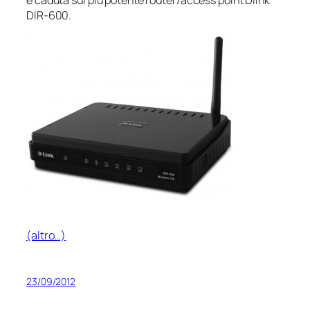
è caduta sul più potente router/access point Dlink
DIR-600.
(altro…)
23/09/2012