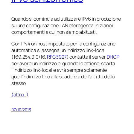
Quando si comincia ad utilizzare IPv6 in produzione
su una configurazione LAN eterogenea iniziano i
comportamenti a cui non siamo abituati.
Con IPv4 un host impostato per la configurazione
automatica si assegna un indirizzo link-local
(169.254.0.0/16,
RFC3927
) contatta il server
DHCP
per avere un indirizzo e, quando lo ottiene, scarta
l’indirizzo link-local e avrà sempre solamente
quell’indirizzo fino alla scadenza dell’affitto dello
stesso.
(altro…)
07/10/2013