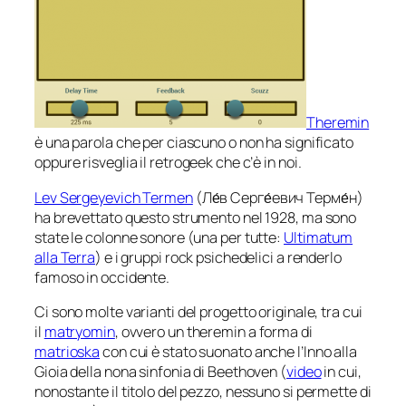
Theremin
è una parola che per ciascuno o non ha significato
oppure risveglia il retrogeek che c’è in noi.
Lev Sergeyevich Termen
(Ле́в Серге́евич Терме́н)
ha brevettato questo strumento nel 1928, ma sono
state le colonne sonore (una per tutte:
Ultimatum
alla Terra
) e i gruppi rock psichedelici a renderlo
famoso in occidente.
Ci sono molte varianti del progetto originale, tra cui
il
matryomin
, ovvero un theremin a forma di
matrioska
con cui è stato suonato anche l’Inno alla
Gioia della nona sinfonia di Beethoven (
video
in cui,
nonostante il titolo del pezzo, nessuno si permette di