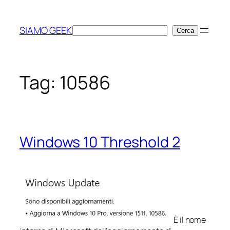
Vai
al
SIAMO GEEK
Cerca
Cerca
contenuto
Tag:
10586
Windows 10 Threshold 2
È il nome