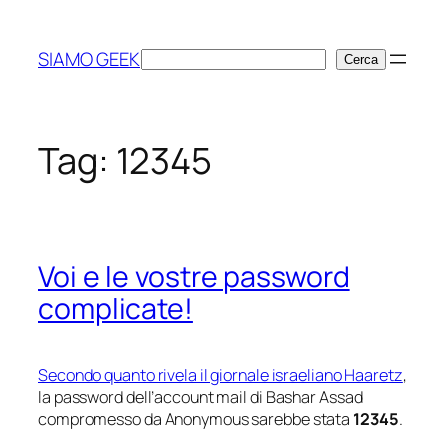
Vai
al
SIAMO GEEK
Cerca
Cerca
contenuto
Tag:
12345
Voi e le vostre password
complicate!
Secondo quanto rivela il giornale israeliano Haaretz
,
la password dell’account mail di Bashar Assad
compromesso da Anonymous sarebbe stata
12345
.