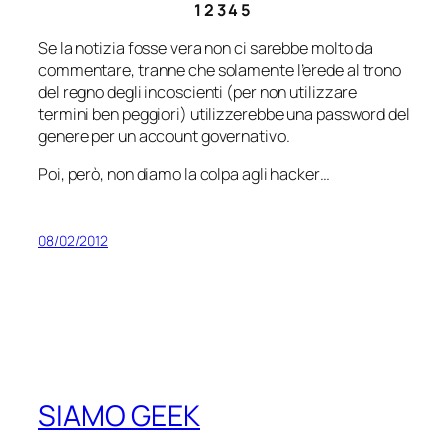
1 2 3 4 5
Se la notizia fosse vera non ci sarebbe molto da
commentare, tranne che solamente l’erede al trono
del regno degli incoscienti (per non utilizzare
termini ben peggiori) utilizzerebbe una password del
genere per un account governativo.
Poi, però, non diamo la colpa agli hacker…
08/02/2012
SIAMO GEEK