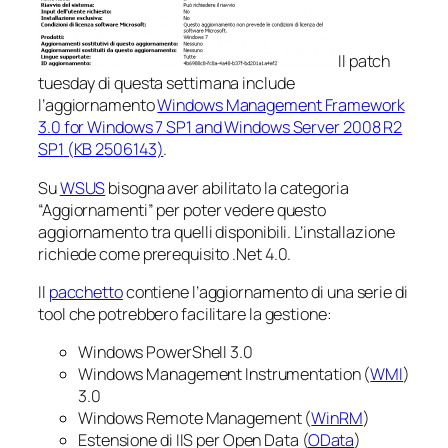
Il
patch
tuesday
di questa settimana include
l’aggiornamento
Windows Management Framework
3.0 for Windows 7 SP1 and Windows Server 2008 R2
SP1
(KB 2506143)
.
Su
WSUS
bisogna aver abilitato la categoria
“Aggiornamenti” per poter vedere questo
aggiornamento tra quelli disponibili. L’installazione
richiede come prerequisito .Net 4.0.
Il
pacchetto
contiene l’aggiornamento di una serie di
tool che potrebbero facilitare la gestione:
Windows PowerShell 3.0
Windows Management Instrumentation (
WMI
)
3.0
Windows Remote Management (
WinRM
)
Estensione di IIS per Open Data (
OData
)