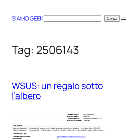
Vai
al
SIAMO GEEK
Cerca
Cerca
contenuto
Tag:
2506143
WSUS: un regalo sotto
l’albero