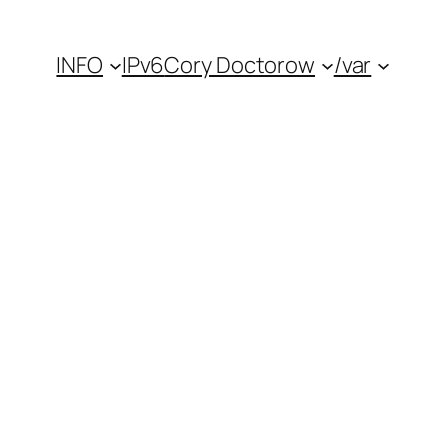
INFO
IPv6
Cory Doctorow
/var