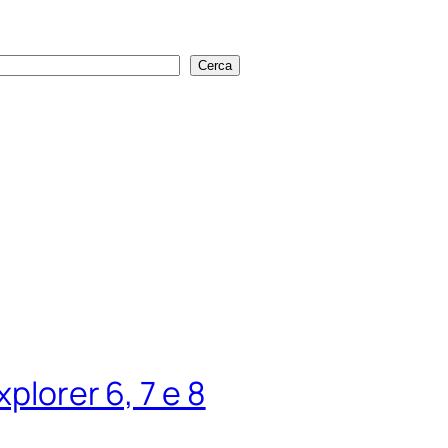
Cerca
Cerca
xplorer 6, 7 e 8