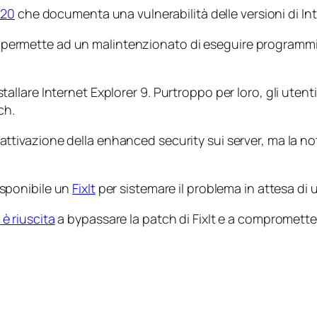
220
che documenta una vulnerabilità delle versioni di Inte
i, permette ad un malintenzionato di eseguire programmi 
llare Internet Explorer 9. Purtroppo per loro, gli ute
ch
.
l’attivazione della
enhanced security
sui server, ma la n
isponibile un
FixIt
per sistemare il problema in attesa di 
è riuscita
a bypassare la patch di FixIt e a compromett