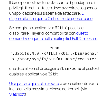
Il baco permette ad un attaccante di guadagnare i
privilegi di root; l’attacco deve avvenire eseguendo
un’applicazione sul sistema da attaccare.
È
disponibile il sorgente C che sfrutta questo baco
.
Se non girano applicativi a 32 bit è possibile
disabilitare il layer di compatibilità con
questo
comando suggerito nella mailing list Full Disclosure
:
echo
':32bits:M:0:\x7fELF\x01::/bin/echo:'
> /proc/sys/fs/binfmt_misc/register
che dice al kernel di eseguire
al posto di
/bin/echo
qualsiasi applicativo a 32 bit.
Una patch è già stata trovata
e probabilmente verrà
inclusa nella prossima release del kernel. (via
Slashdot
)