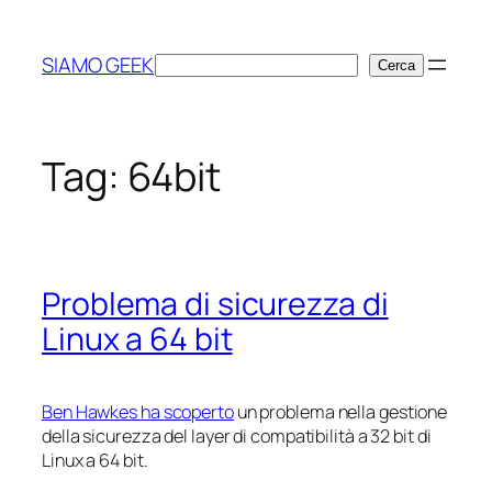
Vai
al
SIAMO GEEK
Cerca
Cerca
contenuto
Tag:
64bit
Problema di sicurezza di
Linux a 64 bit
Ben Hawkes ha scoperto
un problema nella gestione
della sicurezza del layer di compatibilità a 32 bit di
Linux a 64 bit.