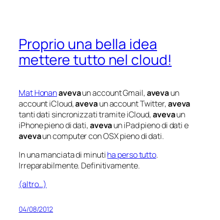
Proprio una bella idea
mettere tutto nel cloud!
Mat Honan
aveva
un account Gmail,
aveva
un
account iCloud,
aveva
un account Twitter,
aveva
tanti dati sincronizzati tramite iCloud,
aveva
un
iPhone pieno di dati,
aveva
un iPad pieno di dati e
aveva
un computer con OSX pieno di dati.
In una manciata di minuti
ha perso tutto
.
Irreparabilmente. Definitivamente.
(altro…)
04/08/2012