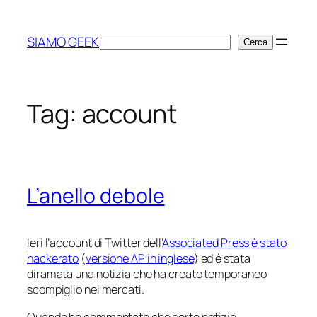
Vai
al
SIAMO GEEK
Cerca
Cerca
contenuto
Tag:
account
L’anello debole
Ieri l’account di Twitter dell’
Associated Press
è stato
hackerato
(
versione AP in inglese
) ed è stata
diramata una notizia che ha creato temporaneo
scompiglio nei mercati.
Quando ho commentato che certe notizie