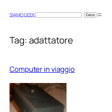
Vai
al
SIAMO GEEK
Cerca
Cerca
contenuto
Tag:
adattatore
Computer in viaggio