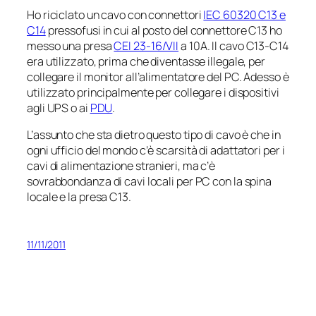
Ho riciclato un cavo con connettori
IEC 60320 C13 e
C14
pressofusi in cui al posto del connettore C13 ho
messo una presa
CEI 23-16/VII
a 10A. Il cavo C13-C14
era utilizzato, prima che diventasse illegale, per
collegare il monitor all’alimentatore del PC. Adesso è
utilizzato principalmente per collegare i dispositivi
agli UPS o ai
PDU
.
L’assunto che sta dietro questo tipo di cavo è che in
ogni ufficio del mondo c’è scarsità di adattatori per i
cavi di alimentazione stranieri, ma c’è
sovrabbondanza di cavi locali per PC con la spina
locale e la presa C13.
11/11/2011