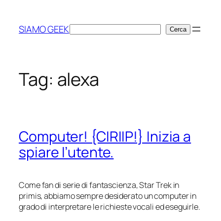
Vai
al
SIAMO GEEK
Cerca
Cerca
contenuto
Tag:
alexa
Computer! {CIRIIP!} Inizia a
spiare l’utente.
Come fan di serie di fantascienza, Star Trek
in
primis
, abbiamo sempre desiderato un computer in
grado di interpretare le richieste vocali ed eseguirle.