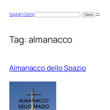
Vai
al
SIAMO GEEK
Cerca
Cerca
contenuto
Tag:
almanacco
Almanacco dello Spazio