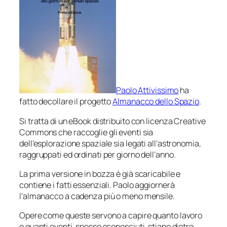
Paolo Attivissimo
ha
fatto decollare il progetto
Almanacco dello Spazio
.
Si tratta di un eBook distribuito con licenza Creative
Commons che raccoglie gli eventi sia
dell’esplorazione spaziale sia legati all’astronomia,
raggruppati ed ordinati per giorno dell’anno.
La prima versione in bozza è già scaricabile e
contiene i fatti essenziali. Paolo aggiornerà
l’almanacco a cadenza più o meno mensile.
Opere come queste servono a capire quanto lavoro
e quanti eventi, spesso sconosciuti, stiano dietro