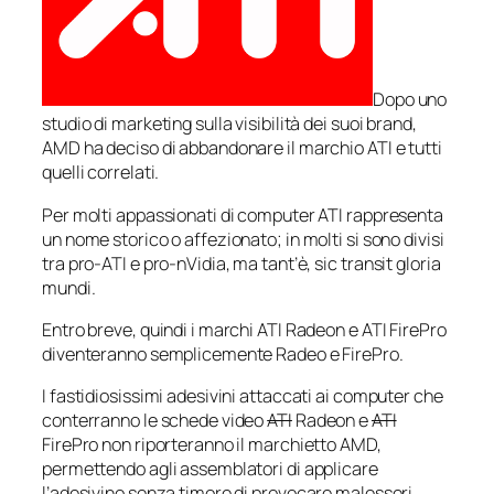
Dopo uno
studio di marketing sulla visibilità dei suoi brand,
AMD ha deciso di abbandonare il marchio ATI e tutti
quelli correlati.
Per molti appassionati di computer ATI rappresenta
un nome storico o affezionato; in molti si sono divisi
tra pro-ATI e pro-nVidia, ma tant’è,
sic transit gloria
mundi
.
Entro breve, quindi i marchi ATI Radeon e ATI FirePro
diventeranno semplicemente Radeo e FirePro.
I fastidiosissimi adesivini attaccati ai computer che
conterranno le schede video
ATI
Radeon e
ATI
FirePro non riporteranno il marchietto AMD,
permettendo agli assemblatori di applicare
l’adesivino senza timore di provocare malesseri