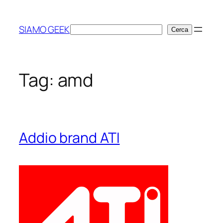
Vai
al
SIAMO GEEK
Cerca
Cerca
contenuto
Tag:
amd
Addio brand ATI