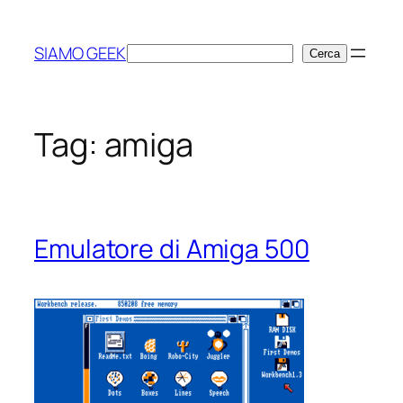
Vai
al
SIAMO GEEK
Cerca
Cerca
contenuto
Tag:
amiga
Emulatore di Amiga 500