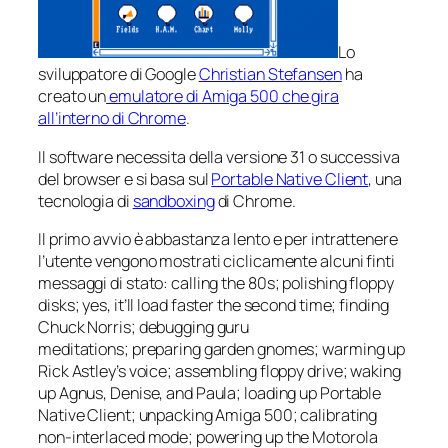
Lo
sviluppatore di Google
Christian Stefansen
ha
creato un
emulatore di Amiga 500 che gira
all’interno di Chrome
.
Il software necessita della versione 31 o successiva
del browser e si basa sul
Portable Native Client
, una
tecnologia di
sandboxing
di Chrome.
Il primo avvio è abbastanza lento e per intrattenere
l’utente vengono mostrati ciclicamente alcuni finti
messaggi di stato: calling the 80s; polishing floppy
disks; yes, it’ll load faster the second time; finding
Chuck Norris; debugging guru
meditations; preparing garden gnomes; warming up
Rick Astley’s voice; assembling floppy drive; waking
up Agnus, Denise, and Paula; loading up Portable
Native Client; unpacking Amiga 500; calibrating
non-interlaced mode; powering up the Motorola