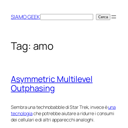
Vai
al
SIAMO GEEK
Cerca
Cerca
contenuto
Tag:
amo
Asymmetric Multilevel
Outphasing
Sembra una
technobabble
di Star Trek, invece è
una
tecnologia
che potrebbe aiutare a ridurre i consumi
dei cellulari e di altri apparecchi analoghi.