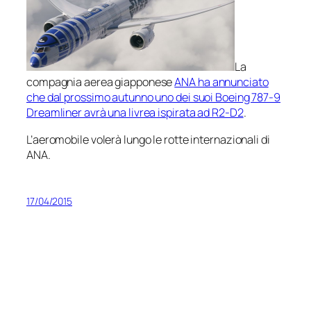
La
compagnia aerea giapponese
ANA ha annunciato
che dal prossimo autunno uno dei suoi Boeing 787-9
Dreamliner avrà una livrea ispirata ad R2-D2
.
L’aeromobile volerà lungo le rotte internazionali di
ANA.
17/04/2015