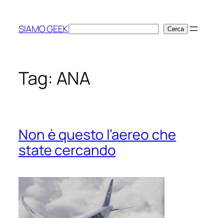
Vai
al
SIAMO GEEK
Cerca
Cerca
contenuto
Tag:
ANA
Non è questo l’aereo che
state cercando