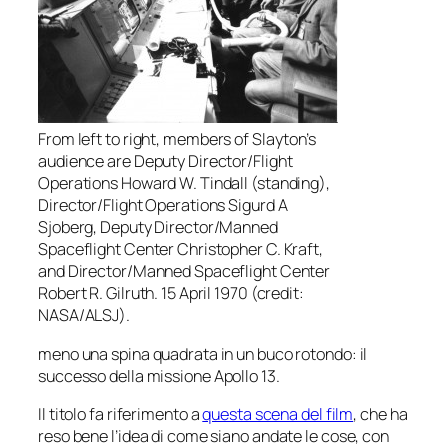
From left to right, members of Slayton’s
audience are Deputy Director/Flight
Operations Howard W. Tindall (standing),
Director/Flight Operations Sigurd A
Sjoberg, Deputy Director/Manned
Spaceflight Center Christopher C. Kraft,
and Director/Manned Spaceflight Center
Robert R. Gilruth. 15 April 1970 (credit:
NASA/ALSJ).
meno una spina quadrata in un buco rotondo: il
successo della missione
Apollo 13
.
Il titolo fa riferimento a
questa scena del film
, che ha
reso bene l’idea di come siano andate le cose, con