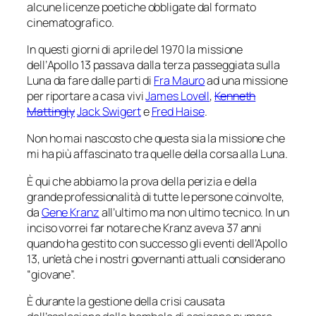
alcune licenze poetiche obbligate dal formato
cinematografico.
In questi giorni di aprile del 1970 la missione
dell’
Apollo 13
passava dalla terza passeggiata sulla
Luna da fare dalle parti di
Fra Mauro
ad una missione
per riportare a casa vivi
James Lovell
,
Kenneth
Mattingly
Jack Swigert
e
Fred Haise
.
Non ho mai nascosto che questa sia la missione che
mi ha più affascinato tra quelle della corsa alla Luna.
È qui che abbiamo la prova della perizia e della
grande professionalità di tutte le persone coinvolte,
da
Gene Kranz
all’ultimo ma non ultimo tecnico. In un
inciso vorrei far notare che Kranz aveva 37 anni
quando ha gestito con successo gli eventi dell’Apollo
13, un’età che i nostri governanti attuali considerano
“giovane”.
È durante la gestione della crisi causata