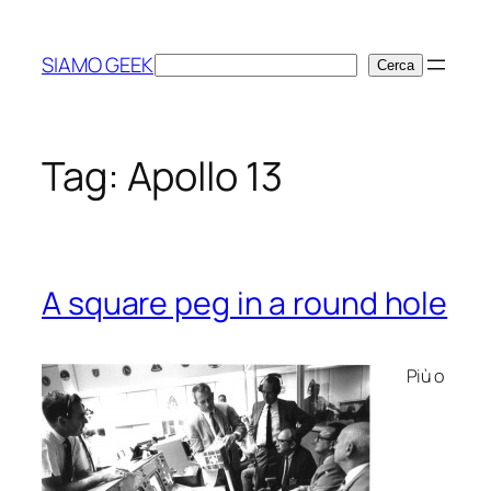
Vai
al
SIAMO GEEK
Cerca
Cerca
contenuto
Tag:
Apollo 13
A square peg in a round hole
Più o