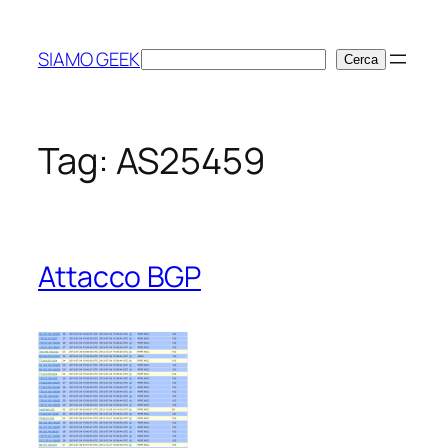
Vai
al
SIAMO GEEK
Cerca
Cerca
contenuto
Tag:
AS25459
Attacco BGP