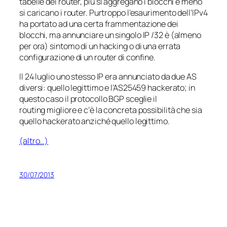
tabelle dei router, più si aggregano i blocchi e meno
si caricano i router. Purtroppo l’esaurimento dell’IPv4
ha portato ad una certa frammentazione dei
blocchi, ma annunciare un singolo IP /32 è (almeno
per ora) sintomo di un hacking o di una errata
configurazione di un router di confine.
Il 24 luglio uno stesso IP era annunciato da due AS
diversi: quello legittimo e l’AS25459 hackerato; in
questo caso il protocollo BGP sceglie il
routing
migliore
e c’è la concreta possibilità che sia
quello hackerato anziché quello legittimo.
(altro…)
30/07/2013