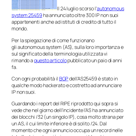
Il 24 luglio scorso l’
autonomous
system 25459
ha annunciato oltre 300 IP non suoi
appartenenti anche ad istituti di credito di tutto il
mondo.
Per la spiegazione di come funzionano
gli autonomous system (AS), sulla loro importanza e
sul significato della terminologia utilizzata vi
rimando a
questo articolo
pubblicato un paio di anni
fa.
Con ogni probabilità il
BGP
dell’AS25459 è stato in
qualche modo hackerato e costretto ad annunciare
IP non suoi.
Guardando i report del RIPE riprodotto qui sopra si
vede che nel giorno dell’incidente l’AS ha annunciato
dei blocchi /32 (un singolo IP), cosa molto strana per
un AS, il cui limite inferiore è di solito /24. Dal
momento che ogni annuncio occupa un record nelle