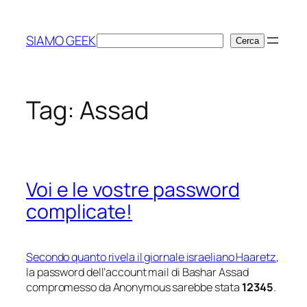
Vai
al
SIAMO GEEK
Cerca
Cerca
contenuto
Tag:
Assad
Voi e le vostre password
complicate!
Secondo quanto rivela il giornale israeliano Haaretz
,
la password dell’account mail di Bashar Assad
compromesso da Anonymous sarebbe stata
12345
.