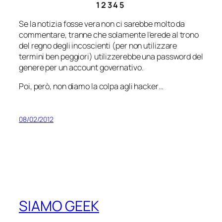
1 2 3 4 5
Se la notizia fosse vera non ci sarebbe molto da
commentare, tranne che solamente l’erede al trono
del regno degli incoscienti (per non utilizzare
termini ben peggiori) utilizzerebbe una password del
genere per un account governativo.
Poi, però, non diamo la colpa agli hacker…
08/02/2012
SIAMO GEEK