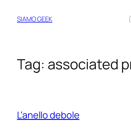
Vai
al
SIAMO GEEK
contenuto
Tag:
associated p
L’anello debole