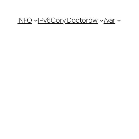
INFO
IPv6
Cory Doctorow
/var