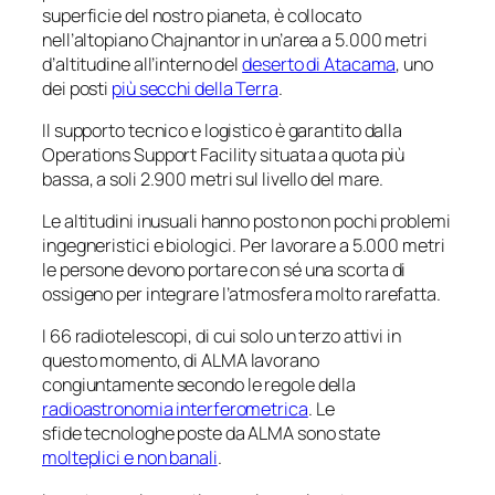
superficie del nostro pianeta, è collocato
nell’altopiano Chajnantor in un’area a 5.000 metri
d’altitudine all’interno del
deserto di Atacama
, uno
dei posti
più secchi della Terra
.
Il supporto tecnico e logistico è garantito dalla
Operations Support Facility situata a quota più
bassa, a soli 2.900 metri sul livello del mare.
Le altitudini inusuali hanno posto non pochi problemi
ingegneristici e biologici. Per lavorare a 5.000 metri
le persone devono portare con sé una scorta di
ossigeno per integrare l’atmosfera molto rarefatta.
I 66 radiotelescopi, di cui solo un terzo attivi in
questo momento, di ALMA lavorano
congiuntamente secondo le regole della
radioastronomia interferometrica
. Le
sfide tecnologhe poste da ALMA sono state
molteplici e non banali
.