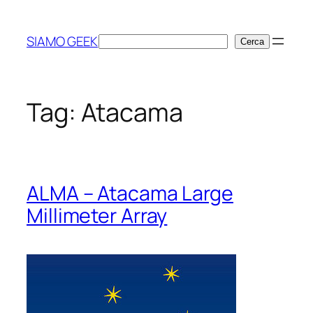
Vai
al
SIAMO GEEK
Cerca
Cerca
contenuto
Tag:
Atacama
ALMA – Atacama Large
Millimeter Array