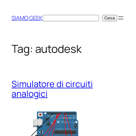
Vai
al
SIAMO GEEK
Cerca
Cerca
contenuto
Tag:
autodesk
Simulatore di circuiti
analogici