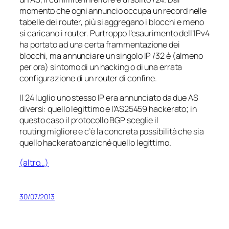
momento che ogni annuncio occupa un record nelle
tabelle dei router, più si aggregano i blocchi e meno
si caricano i router. Purtroppo l’esaurimento dell’IPv4
ha portato ad una certa frammentazione dei
blocchi, ma annunciare un singolo IP /32 è (almeno
per ora) sintomo di un hacking o di una errata
configurazione di un router di confine.
Il 24 luglio uno stesso IP era annunciato da due AS
diversi: quello legittimo e l’AS25459 hackerato; in
questo caso il protocollo BGP sceglie il
routing
migliore
e c’è la concreta possibilità che sia
quello hackerato anziché quello legittimo.
(altro…)
30/07/2013