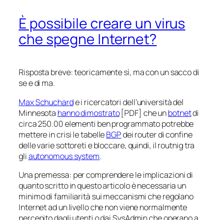
È possibile creare un virus
che spegne Internet?
Risposta breve: teoricamente sì, ma con un sacco di
se
e di
ma
.
Max Schuchard
e i ricercatori dell’università del
Minnesota
hanno dimostrato
[PDF] che un
botnet
di
circa 250.00 elementi ben programmato potrebbe
mettere in crisi le tabelle
BGP
dei router di confine
delle varie sottoreti e bloccare, quindi, il routnig tra
gli
autonomous system
.
Una premessa: per comprendere le implicazioni di
quanto scritto in questo articolo è necessaria un
minimo di familiarità sui meccanismi che regolano
Internet ad un livello che non viene normalmente
percepito dagli utenti o dai SysAdmin che operano a