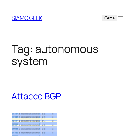
Vai
al
SIAMO GEEK
Cerca
Cerca
contenuto
Tag:
autonomous
system
Attacco BGP