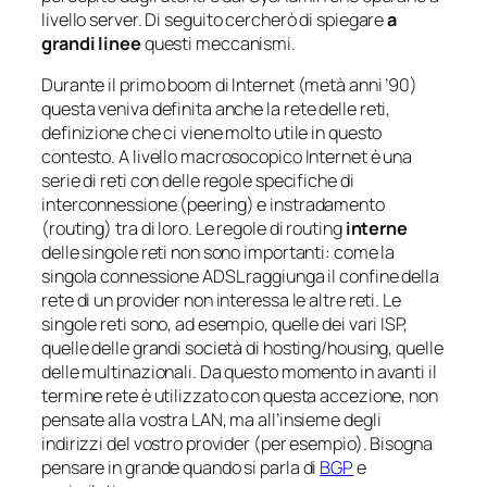
livello server. Di seguito cercherò di spiegare
a
grandi linee
questi meccanismi.
Durante il primo boom di Internet (metà anni ’90)
questa veniva definita anche
la rete delle reti
,
definizione che ci viene molto utile in questo
contesto. A livello macrosocopico Internet è una
serie di reti con delle regole specifiche di
interconnessione (
peering
) e instradamento
(
routing
) tra di loro. Le regole di routing
interne
delle singole reti non sono importanti: come la
singola connessione ADSL raggiunga il confine della
rete di un provider non interessa le altre reti. Le
singole reti sono, ad esempio, quelle dei vari ISP,
quelle delle grandi società di hosting/housing, quelle
delle multinazionali. Da questo momento in avanti il
termine rete è utilizzato con questa accezione, non
pensate alla vostra LAN, ma all’insieme degli
indirizzi del vostro provider (per esempio). Bisogna
pensare in grande quando si parla di
BGP
e