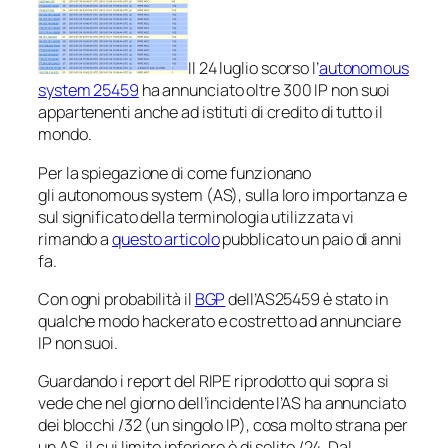
Il 24 luglio scorso l’
autonomous
system 25459
ha annunciato oltre 300 IP non suoi
appartenenti anche ad istituti di credito di tutto il
mondo.
Per la spiegazione di come funzionano
gli autonomous system (AS), sulla loro importanza e
sul significato della terminologia utilizzata vi
rimando a
questo articolo
pubblicato un paio di anni
fa.
Con ogni probabilità il
BGP
dell’AS25459 è stato in
qualche modo hackerato e costretto ad annunciare
IP non suoi.
Guardando i report del RIPE riprodotto qui sopra si
vede che nel giorno dell’incidente l’AS ha annunciato
dei blocchi /32 (un singolo IP), cosa molto strana per
un AS, il cui limite inferiore è di solito /24. Dal