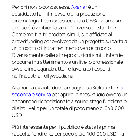
Per chi non lo conoscesse,
Axanar
è un
cosiddetto
fan film
ovvero una produzione
cinematografica non associata a CBS/Paramount
che però è ambientata nell’universo di Star Trek.
Come molti altri prodotti simili, si è affidato al
crowdfunding per evolvere da un progetto su carta a
un prodotto di intrattenimento vero e proprio.
Diversamente dalle altre produzioni simili, intende
produrre intrattenimento a un livello
professionale
ovvero impiegando attori e lavoratori esperti
nell’industria hollywoodiana.
Axanar ha avviato due campagne su Kickstarter:
la
seconda è servita
per aprire lo
Ares Studio
ovvero un
capannone ricondizionato a
sound stage
funzionale
di alto livello per un totale di poco meno di 640.000
USD.
Più interessante per il pubblico è stata la prima
raccolta fondi che, per poco più di 100.000 USD, ha