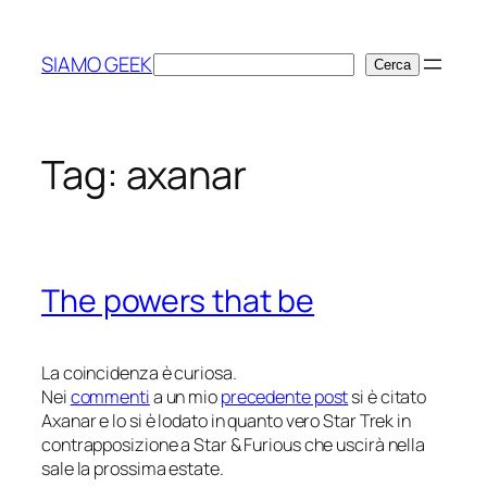
Vai
al
SIAMO GEEK
Cerca
Cerca
contenuto
Tag:
axanar
The powers that be
La coincidenza è curiosa.
Nei
commenti
a un mio
precedente post
si è citato
Axanar
e lo si è lodato in quanto
vero
Star Trek in
contrapposizione a
Star & Furious
che uscirà nella
sale la prossima estate.