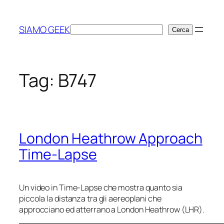
Vai
al
SIAMO GEEK
Cerca
Cerca
contenuto
Tag:
B747
London Heathrow Approach
Time-Lapse
Un video in Time-Lapse che mostra quanto sia
piccola la distanza tra gli aereoplani che
approcciano ed atterrano a London Heathrow (LHR).