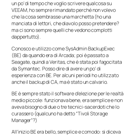
un po’ di tempo che voglio scrivere qualcosa su
VEEAM, ho sempre rimandato perché non volevo
che la cosa sembrasse una marchetta (ho una
manciata di lettori, che diavolo posso pretendere?
ma ci sono sempre quelli che vedono complotti
dappertutto).
Conosco e utilizzo come SysAdmin BackupExec
(BE) da quando era di Arcada; poi è passato a
Seagate, quindi a Veritas, che è stata poi fagocitata
da Symantec. Posso dire di avere un po’ di
esperienza con BE. Per alcuni periodi ho utilizzato
anche il backup di CA, ma è stato un calvario.
BE è sempre stato il software d’elezione per le realtà
medio piccole: funzionava bene, era semplice e non
aveva bisogno di due o tre tecnici-sacerdoti che lo
curassero (qualcuno ha detto “Tivoli Storage
Manager”?)
All’inizio BE era bello, semplice e comodo: si diceva