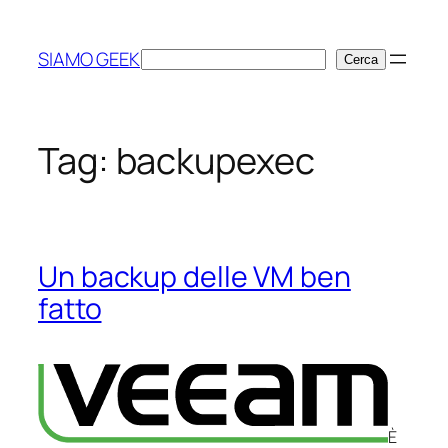
Vai
al
SIAMO GEEK
Cerca
Cerca
contenuto
Tag:
backupexec
Un backup delle VM ben
fatto
È