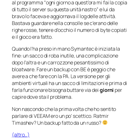
al programma “ogni giorno a quest’ora mi fai la copia
di tutto il server su questa unità nastro” e lui da
bravo lo faceva e aggiornava il log delle attività.
Bastava guardare nella consolle se c’erano delle
righe rosse, tenere d’occhio il numero di byte copiati
e il gioco era fatto.
Quando l’ha preso in mano Symantec è iniziata la
fine: un sacco di roba inutile, una complicazione
dopo l’altra e un carrozzone pesantissimo di
bloatware
. Fare un backup con BE è peggio che
avere a che fare con la PA. La versione per gli
ambienti virtuali ha un sacco di limitazioni e prima di
farla funzionare bisogna buttare via dei
giorni
per
capire dove sta il problema.
Non nascondo che la prima volta che ho sentito
parlare di VEEAM ero un po’ scettico. Ratmir
Timashev? Un backup fatto da un russo?
(altro…)