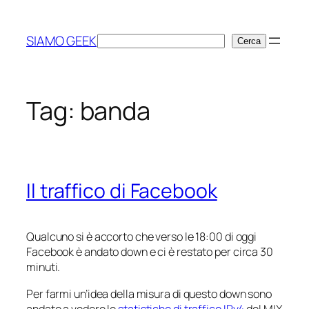
Vai
al
SIAMO GEEK
Cerca
Cerca
contenuto
Tag:
banda
Il traffico di Facebook
Qualcuno si è accorto che verso le 18:00 di oggi
Facebook è andato down e ci è restato per circa 30
minuti.
Per farmi un’idea della misura di questo down sono
andato a vedere le
statistiche di traffico IPv4
del MIX