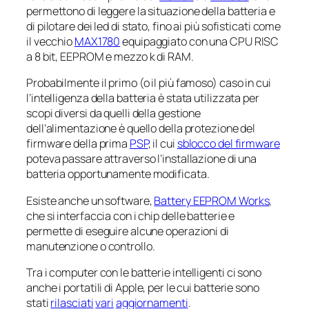
permettono di leggere la situazione della batteria e
di pilotare dei led di stato, fino ai più sofisticati come
il vecchio
MAX1780
equipaggiato con una CPU RISC
a 8 bit, EEPROM e mezzo k di RAM.
Probabilmente il primo (o il più famoso) caso in cui
l’
intelligenza
della batteria è stata utilizzata per
scopi diversi da quelli della gestione
dell’alimentazione è quello della protezione del
firmware della prima
PSP
, il cui
sblocco del firmware
poteva passare attraverso l’installazione di una
batteria opportunamente modificata.
Esiste anche un software,
Battery EEPROM Works
,
che si interfaccia con i chip delle batterie e
permette di eseguire alcune operazioni di
manutenzione o controllo.
Tra i computer con le batterie
intelligenti
ci sono
anche i portatili di Apple, per le cui batterie sono
stati
rilasciati
vari
aggiornamenti
.