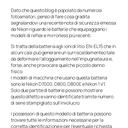
Dato che questo blog è popolato da numerosi
fotoamatori, penso di fare cosa gradita
segnalandovi una recente nota di sicurezza emessa
da Nikon riguardo le batterie che equipaggiano i
modelli di reflex e mirrorless più recenti.
Si tratta della batteria agli ioni di litio EN-EL15 che in
alcuni casi può generare un surriscaldamenteo tale
da deformare l’alloggiamento nell’impugnataura e,
forse, anche provocare qualche piccolo danno
fisico.
I modelli di macchina che usano questa batteria
sono le Nikon D7000, D800, D800E e Nikon 1 V1.
Solo due partite di batterie possono mostrare
questo difetto e vanno identificate tramite numero
di serie stampigliato sull’involucro.
I possessori di questo modello di batteria possono
trovare tutte le informazioni necessarie per la
corretta identificazione e per l’eventuale richiesta