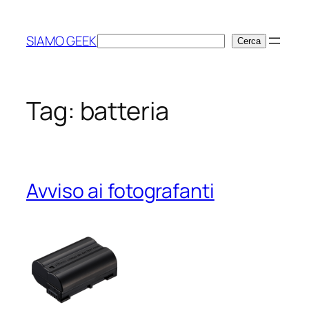
Vai
al
SIAMO GEEK
Cerca
Cerca
contenuto
Tag:
batteria
Avviso ai fotografanti