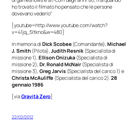
di gameshows e sit-com degli anni ’80, ma quando
ho trovato il filmato ho pensato che le persone
dovevano vederlo
”
[youtube=http://www.youtube.com/watch?
v=41jq_5ltkno&w=480]
In memoria di
Dick Scobee
(Comandante),
Michael
J. Smith
(Pilota),
Judith Resnik
(Specialista di
missione 1),
Ellison Onizuka
(Specialista di
missione 2),
Dr. Ronald McNair
(Specialista di
missione 3),
Greg Jarvis
(Specialista del carico 1) e
Christa McAuliffe
(Specialista del carico 2).
28
gennaio 1986
[via
Gravità Zero
]
22/02/2012