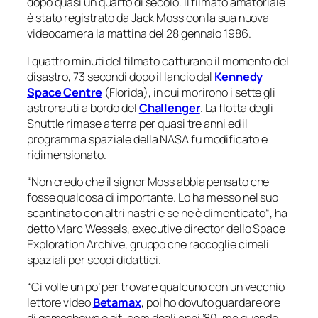
dopo quasi un quarto di secolo. Il filmato amatoriale
è stato registrato da Jack Moss con la sua nuova
videocamera la mattina del 28 gennaio 1986.
I quattro minuti del filmato catturano il momento del
disastro, 73 secondi dopo il lancio dal
Kennedy
Space Centre
(Florida), in cui morirono i sette gli
astronauti a bordo del
Challenger
. La flotta degli
Shuttle rimase a terra per quasi tre anni ed il
programma spaziale della NASA fu modificato e
ridimensionato.
“
Non credo che il signor Moss abbia pensato che
fosse qualcosa di importante. Lo ha messo nel suo
scantinato con altri nastri e se ne è dimenticato
“, ha
detto Marc Wessels, executive director dello Space
Exploration Archive, gruppo che raccoglie cimeli
spaziali per scopi didattici.
“
Ci volle un po’ per trovare qualcuno con un vecchio
lettore video
Betamax
, poi ho dovuto guardare ore