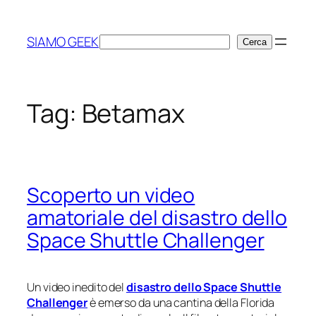
Vai
al
SIAMO GEEK
Cerca
Cerca
contenuto
Tag:
Betamax
Scoperto un video
amatoriale del disastro dello
Space Shuttle Challenger
Un video inedito del
disastro dello Space Shuttle
Challenger
è emerso da una cantina della Florida