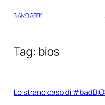
Vai
al
SIAMO GEEK
contenuto
Tag:
bios
Lo strano caso di #badBI