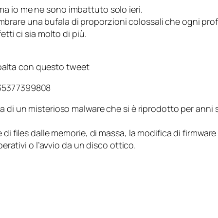
ma io me ne sono imbattuto solo ieri.
are una bufala di proporzioni colossali che ogni profe
tti ci sia molto di più.
ribalta con questo tweet
135377399808
ia di un misterioso malware che si è riprodotto per anni
.
di files dalle memorie, di massa, la modifica di firmware 
perativi o l’avvio da un disco ottico.