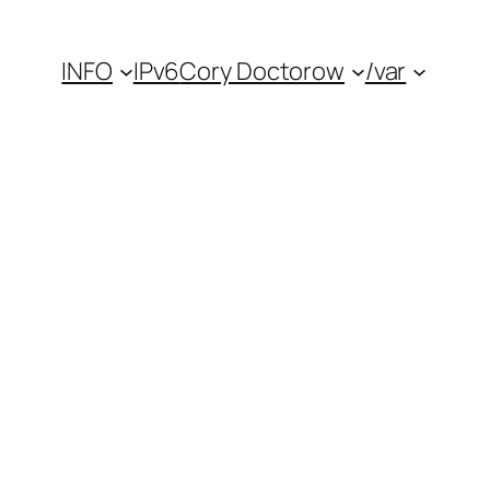
INFO
IPv6
Cory Doctorow
/var