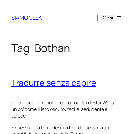
Vai
al
SIAMO GEEK
Cerca
Cerca
contenuto
Tag:
Bothan
Tradurre senza capire
Fare articoli che pontificano sui film di Star Wars è
un po’ come il lato oscuro: facile, seducente e
veloce.
E spesso di fa la medesima fine dei personaggi
sedotti dal lato oscuro della Forza.