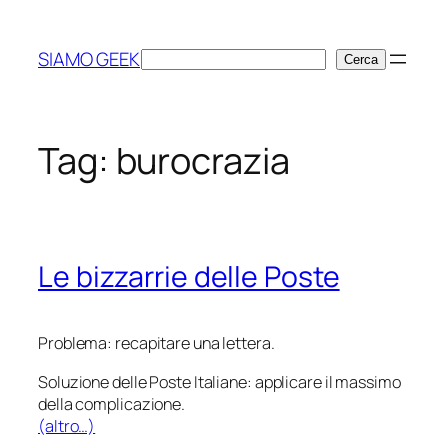
Vai
al
SIAMO GEEK
Cerca
Cerca
contenuto
Tag:
burocrazia
Le bizzarrie delle Poste
Problema: recapitare una lettera.
Soluzione delle Poste Italiane: applicare il massimo
della complicazione.
(altro…)