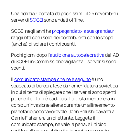
Una notizia riportata da pochissimi: il 25 novembre i
server di
SOGEI
sono andati offline.
SOGEI negli anni ha
propagandato la sua
grandeur
raggiunta con i soldi dei contribuenti con lo scopo
(anche) di spiare i contribuenti.
Pochi giorni dopo l’
audizione autocelebrativa
dell’AD
di SOGEI in Commissione Vigilanza, i server si sono
spenti.
Il
comunicato stampa che ne è seguito
è uno
spaccato di burocratese da
nomenklatura
sovietica
in cui si tenta di spiegare che i server si sono spenti
perché il cielo ci è caduto sulla testa mentre era in
corso un’invasione aliena durante un allineamento
planetario poco favorevole. John Belushi davanti a
Carrie Fisher era un dilettante. Leggete il
comunicato stampa, ne vale la pena: è il tipico
scritto dell’ente pubblico italiano che non perde