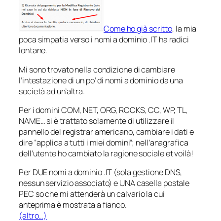
Come ho già scritto
, la mia
poca simpatia verso i nomi a dominio .IT ha radici
lontane.
Mi sono trovato nella condizione di cambiare
l’intestazione di un po’ di nomi a dominio da una
società ad un’altra.
Per i domini COM, NET, ORG, ROCKS, CC, WP, TL,
NAME… si è trattato solamente di utilizzare il
pannello del registrar americano, cambiare i dati e
dire “applica a tutti i miei domini”; nell’anagrafica
dell’utente ho cambiato la ragione sociale et
voilà!
Per DUE nomi a dominio .IT (sola gestione DNS,
nessun servizio associato) e UNA casella postale
PEC so che mi attenderà un calvario la cui
anteprima è mostrata a fianco.
(altro…)