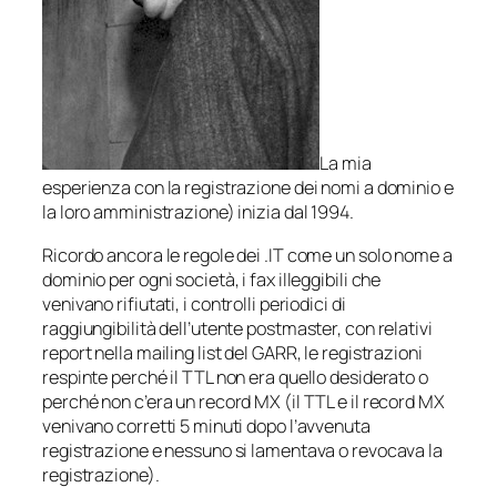
La mia
esperienza con la registrazione dei nomi a dominio e
la loro amministrazione) inizia dal 1994.
Ricordo ancora le regole dei .IT come un solo nome a
dominio per ogni società, i fax illeggibili che
venivano rifiutati, i controlli periodici di
raggiungibilità dell’utente postmaster, con relativi
report nella mailing list del GARR, le registrazioni
respinte perché il TTL non era quello desiderato o
perché non c’era un record MX (il TTL e il record MX
venivano corretti 5 minuti dopo l’avvenuta
registrazione e nessuno si lamentava o revocava la
registrazione).