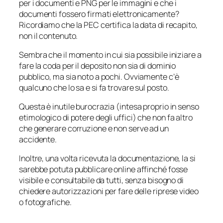
per i documenti e PNG per le immagini e che i
documenti fossero firmati elettronicamente?
Ricordiamo che la PEC certifica la data di recapito,
non il contenuto.
Sembra che il momento in cui sia possibile iniziare a
fare la coda per il deposito non sia di dominio
pubblico, ma sia noto a pochi. Ovviamente c’è
qualcuno che lo sa e si fa trovare sul posto.
Questa è inutile burocrazia (intesa proprio in senso
etimologico di
potere degli uffici
) che non fa altro
che generare corruzione e non serve ad un
accidente.
Inoltre, una volta ricevuta la documentazione, la si
sarebbe potuta pubblicare online affinché fosse
visibile e consultabile da tutti, senza bisogno di
chiedere autorizzazioni per fare delle riprese video
o fotografiche.