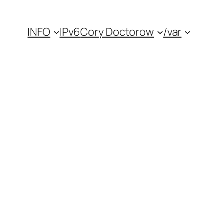
INFO
IPv6
Cory Doctorow
/var