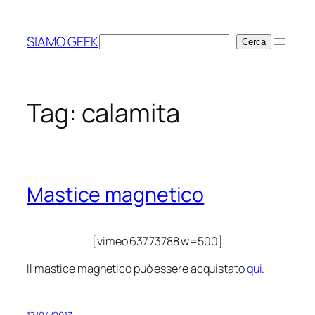
Vai
al
SIAMO GEEK
Cerca
Cerca
contenuto
Tag:
calamita
Mastice magnetico
[vimeo 63773788 w=500]
Il mastice magnetico può essere acquistato
qui
.