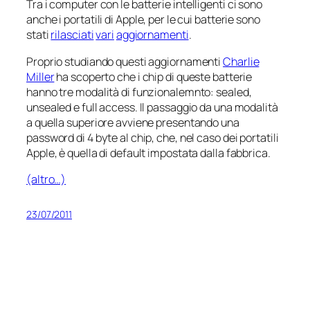
Tra i computer con le batterie
intelligenti
ci sono
anche i portatili di Apple, per le cui batterie sono
stati
rilasciati
vari
aggiornamenti
.
Proprio studiando questi aggiornamenti
Charlie
Miller
ha scoperto che i chip di queste batterie
hanno tre modalità di funzionalemnto: sealed,
unsealed e full access. Il passaggio da una modalità
a quella superiore avviene presentando una
password di 4 byte al chip, che, nel caso dei portatili
Apple, è quella di default impostata dalla fabbrica.
(altro…)
23/07/2011