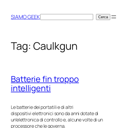
Vai
al
SIAMO GEEK
Cerca
Cerca
contenuto
Tag:
Caulkgun
Batterie fin troppo
intelligenti
Le batterie dei portatili e di altri
dispositivi elettronici sono da anni dotate di
un’elettronica di controllo e, alcune volte di un
processore che le governa.