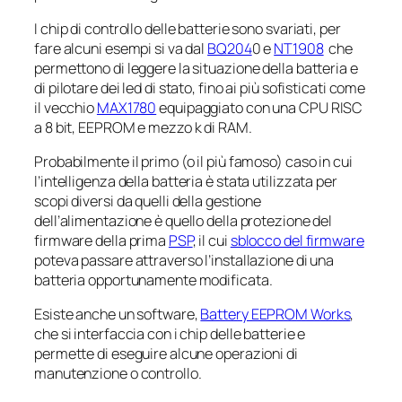
I chip di controllo delle batterie sono svariati, per
fare alcuni esempi si va dal
BQ204
0 e
NT1908
che
permettono di leggere la situazione della batteria e
di pilotare dei led di stato, fino ai più sofisticati come
il vecchio
MAX1780
equipaggiato con una CPU RISC
a 8 bit, EEPROM e mezzo k di RAM.
Probabilmente il primo (o il più famoso) caso in cui
l’
intelligenza
della batteria è stata utilizzata per
scopi diversi da quelli della gestione
dell’alimentazione è quello della protezione del
firmware della prima
PSP
, il cui
sblocco del firmware
poteva passare attraverso l’installazione di una
batteria opportunamente modificata.
Esiste anche un software,
Battery EEPROM Works
,
che si interfaccia con i chip delle batterie e
permette di eseguire alcune operazioni di
manutenzione o controllo.