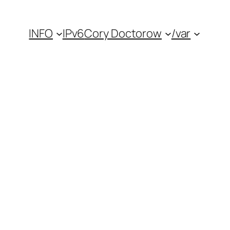
INFO
IPv6
Cory Doctorow
/var