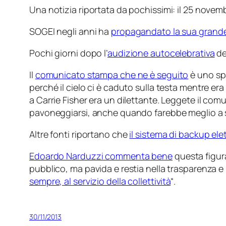
Una notizia riportata da pochissimi: il 25 novemb
SOGEI negli anni ha
propagandato la sua
grand
Pochi giorni dopo l’
audizione autocelebrativa
de
Il
comunicato stampa che ne è seguito
è uno sp
perché il cielo ci è caduto sulla testa mentre e
a Carrie Fisher era un dilettante. Leggete il com
pavoneggiarsi, anche quando farebbe meglio a 
Altre fonti riportano che
il sistema di backup el
Edoardo Narduzzi commenta bene
questa figura
pubblico, ma pavida e restia nella trasparenza e n
sempre, al servizio della collettività
“.
30/11/2013