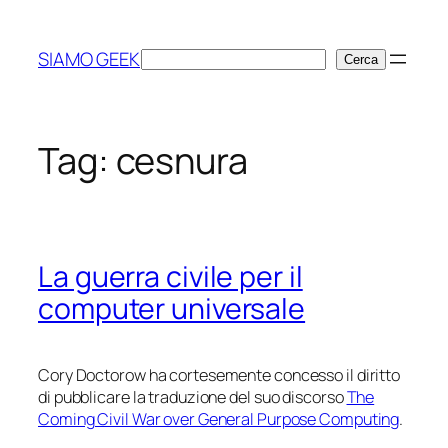
Vai
al
SIAMO GEEK
Cerca
Cerca
contenuto
Tag:
cesnura
La guerra civile per il
computer universale
Cory Doctorow ha cortesemente concesso il diritto
di pubblicare la traduzione del suo discorso
The
Coming Civil War over General Purpose Computing
.