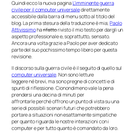
Quindi ecco la nuova pagina
L’imminente guerra
civile per il computer universale
direttamente
accessibile dalla barra di menu sotto al titolo del
blog. La prima stesura della traduzione è mia;
Paolo
Attivissimo
ha
rifatto
rivisto il mio testo per dargli un
aspetto professionale e, soprattutto, sensato.
Ancora una volta grazie a Paolo per aver dedicato
parte del suo pochissimo tempo libero per questa
revisione.
Il discorso sulla
guerra civile
è il seguito di quello sul
computer universale
. Non sono letture
leggere né brevi, ma sono pregne di concetti e di
spunti di riflessione. Cionondimeno vale la pena
prendersi una decina di minuti per
affrontarle perché offrono un punto di vista su una
serie di possibili scenari futuri che potrebbero
portare a situazioni non esattamente simpatiche
per quanto riguarda le nostre interazioni con i
computer e per tutto quanto è comandato da loro.