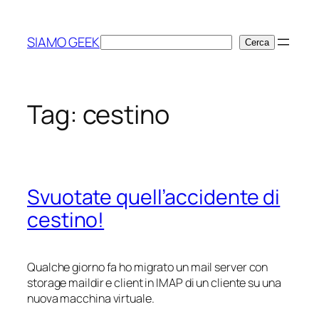
Vai
al
SIAMO GEEK
Cerca
Cerca
contenuto
Tag:
cestino
Svuotate quell’accidente di
cestino!
Qualche giorno fa ho migrato un mail server con
storage maildir e client in IMAP di un cliente su una
nuova macchina virtuale.