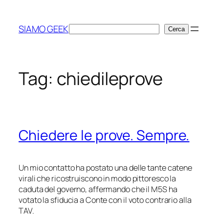
Vai
al
SIAMO GEEK
Cerca
Cerca
contenuto
Tag:
chiedileprove
Chiedere le prove. Sempre.
Un mio contatto ha postato una delle tante catene
virali che ricostruiscono in modo pittoresco la
caduta del governo, affermando che il M5S ha
votato la sfiducia a Conte con il voto contrario alla
TAV.