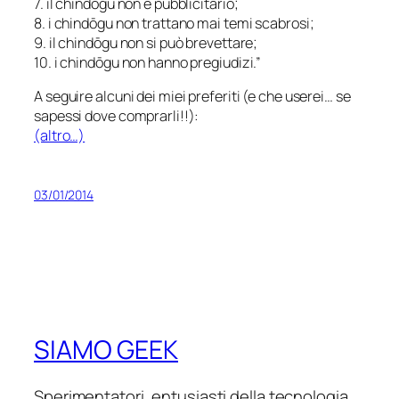
7. il chindōgu non è pubblicitario;
8. i chindōgu non trattano mai temi scabrosi;
9. il chindōgu non si può brevettare;
10. i chindōgu non hanno pregiudizi.”
A seguire alcuni dei miei preferiti (e che userei… se
sapessi dove comprarli!!):
(altro…)
03/01/2014
SIAMO GEEK
Sperimentatori, entusiasti della tecnologia