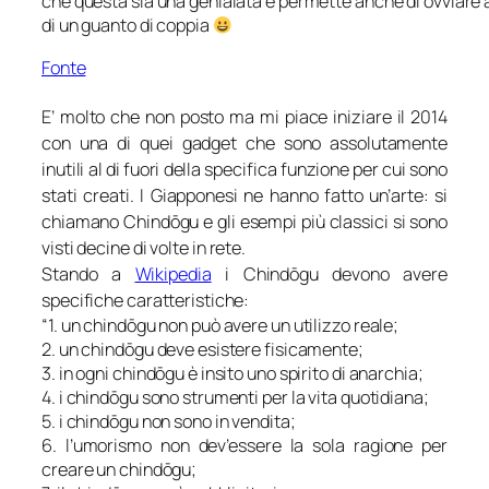
che questa sia una genialata e permette anche di ovviare a
di un guanto di coppia
Fonte
E’ molto che non posto ma mi piace iniziare il 2014
con una di quei gadget che sono assolutamente
inutili al di fuori della specifica funzione per cui sono
stati creati. I Giapponesi ne hanno fatto un’arte: si
chiamano Chindōgu e gli esempi più classici si sono
visti decine di volte in rete.
Stando a
Wikipedia
i Chindōgu devono avere
specifiche caratteristiche:
“1. un chindōgu non può avere un utilizzo reale;
2. un chindōgu deve esistere fisicamente;
3. in ogni chindōgu è insito uno spirito di anarchia;
4. i chindōgu sono strumenti per la vita quotidiana;
5. i chindōgu non sono in vendita;
6. l’umorismo non dev’essere la sola ragione per
creare un chindōgu;