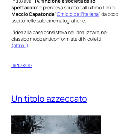
intitolava “
Tv, finzione e società dello
spettacolo
” e prendeva spunto dall’ultimo film di
Maccio Capatonda
“
Omicidio all’Italiana
” da poco
uscito nelle sale cinematografiche.
L’idea alla base consisteva nell’analizzare, nel
classico modo anticonformista di Nicoletti,
(altro…)
06/03/2017
Un titolo azzeccato