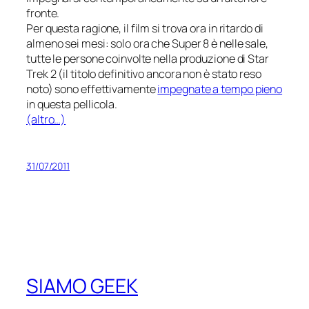
fronte.
Per questa ragione, il film si trova ora in ritardo di
almeno sei mesi: solo ora che
Super 8
è nelle sale,
tutte le persone coinvolte nella produzione di
Star
Trek 2
(il titolo definitivo ancora non è stato reso
noto) sono effettivamente
impegnate a tempo pieno
in questa pellicola.
(altro…)
31/07/2011
SIAMO GEEK