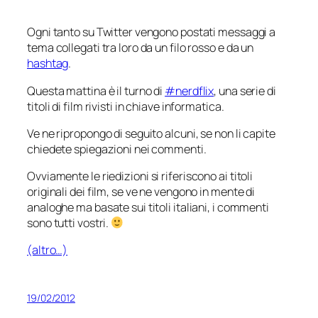
Ogni tanto su Twitter vengono postati messaggi a
tema collegati tra loro da un filo rosso e da un
hashtag
.
Questa mattina è il turno di
#nerdflix
, una serie di
titoli di film rivisti in chiave informatica.
Ve ne ripropongo di seguito alcuni, se non li capite
chiedete spiegazioni nei commenti.
Ovviamente le
riedizioni
si riferiscono ai titoli
originali dei film, se ve ne vengono in mente di
analoghe ma basate sui titoli italiani, i commenti
sono tutti vostri.
(altro…)
19/02/2012