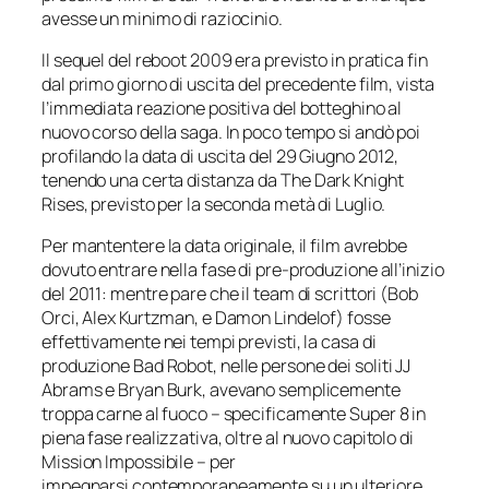
avesse un minimo di raziocinio.
Il sequel del reboot 2009 era previsto in pratica fin
dal primo giorno di uscita del precedente film, vista
l’immediata reazione positiva del botteghino al
nuovo corso della saga. In poco tempo si andò poi
profilando la data di uscita del 29 Giugno 2012,
tenendo una certa distanza da
The Dark Knight
Rises
, previsto per la seconda metà di Luglio.
Per mantentere la data originale, il film avrebbe
dovuto entrare nella fase di pre-produzione all’inizio
del 2011: mentre pare che il team di scrittori (Bob
Orci, Alex Kurtzman, e Damon Lindelof) fosse
effettivamente nei tempi previsti, la casa di
produzione
Bad Robot
, nelle persone dei soliti JJ
Abrams e Bryan Burk, avevano semplicemente
troppa carne al fuoco – specificamente
Super 8
in
piena fase realizzativa, oltre al nuovo capitolo di
Mission Impossibile
– per
impegnarsi contemporaneamente su un ulteriore