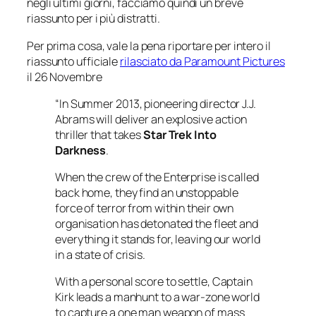
negli ultimi giorni, facciamo quindi un breve
riassunto per i più distratti.
Per prima cosa, vale la pena riportare per intero il
riassunto ufficiale
rilasciato da
Paramount Pictures
il 26 Novembre
“In Summer 2013, pioneering director J.J.
Abrams will deliver an explosive action
thriller that takes
Star Trek Into
Darkness
.
When the crew of the Enterprise is called
back home, they find an unstoppable
force of terror from within their own
organisation has detonated the fleet and
everything it stands for, leaving our world
in a state of crisis.
With a personal score to settle, Captain
Kirk leads a manhunt to a war-zone world
to capture a one man weapon of mass