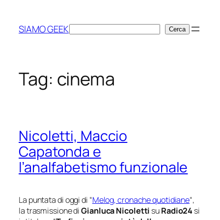
Vai
al
SIAMO GEEK
Cerca
Cerca
contenuto
Tag:
cinema
Nicoletti, Maccio
Capatonda e
l’analfabetismo funzionale
La puntata di oggi di “
Melog, cronache quotidiane
“,
la trasmissione di
Gianluca Nicoletti
su
Radio24
si