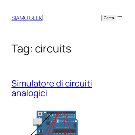
Vai
al
SIAMO GEEK
Cerca
Cerca
contenuto
Tag:
circuits
Simulatore di circuiti
analogici