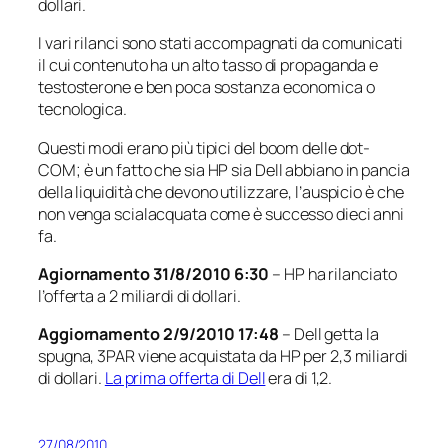
dollari.
I vari rilanci sono stati accompagnati da comunicati
il cui contenuto ha un alto tasso di propaganda e
testosterone e ben poca sostanza economica o
tecnologica.
Questi modi erano più tipici del boom delle dot-
COM; è un fatto che sia HP sia Dell abbiano in pancia
della liquidità che devono utilizzare, l’auspicio è che
non venga scialacquata come è successo dieci anni
fa.
Agiornamento 31/8/2010 6:30
– HP ha rilanciato
l’offerta a 2 miliardi di dollari.
Aggiornamento 2/9/2010 17:48
– Dell getta la
spugna, 3PAR viene acquistata da HP per 2,3 miliardi
di dollari.
La prima offerta di Dell
era di 1,2.
27/08/2010