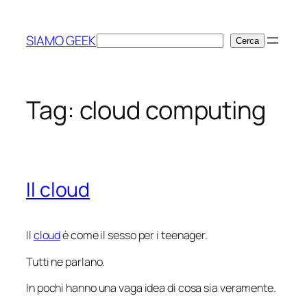
Vai
al
SIAMO GEEK
Cerca
Cerca
contenuto
Tag:
cloud computing
Il cloud
Il
cloud
è come il sesso per i teenager.
Tutti ne parlano.
In pochi hanno una vaga idea di cosa sia veramente.