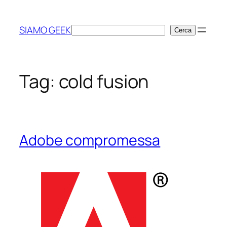
Vai
al
SIAMO GEEK
Cerca
Cerca
contenuto
Tag:
cold fusion
Adobe compromessa