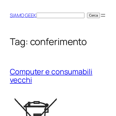
Vai
al
SIAMO GEEK
Cerca
Cerca
contenuto
Tag:
conferimento
Computer e consumabili
vecchi