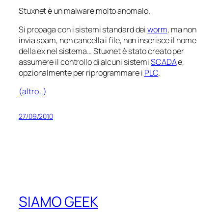
Stuxnet è un malware molto anomalo.
Si propaga con i sistemi standard dei
worm
, ma non
invia spam, non cancella i file, non inserisce il nome
della ex nel sistema… Stuxnet è stato creato per
assumere il controllo di alcuni sistemi
SCADA
e,
opzionalmente per riprogrammare i
PLC
.
(altro…)
27/09/2010
SIAMO GEEK