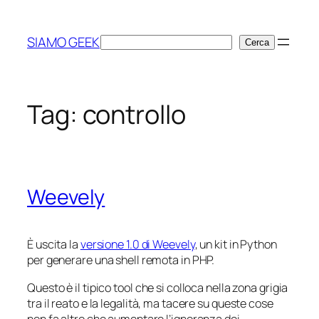
Vai
al
SIAMO GEEK
Cerca
Cerca
contenuto
Tag:
controllo
Weevely
È uscita la
versione 1.0 di Weevely
, un kit in Python
per generare una shell remota in PHP.
Questo è il tipico tool che si colloca nella zona grigia
tra il reato e la legalità, ma tacere su queste cose
non fa altro che aumentare l’ignoranza dei