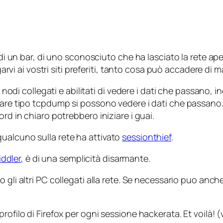
 di un bar, di uno sconosciuto che ha lasciato la rete ape
garvi ai vostri siti preferiti, tanto cosa può accadere di m
 i nodi collegati e abilitati di vedere i dati che passano
ware tipo tcpdump si possono vedere i dati che passano. 
rd in chiaro potrebbero iniziare i guai.
ualcuno sulla rete ha attivato
sessionthief
.
ddler
, è di una semplicità disarmante.
o gli altri PC collegati alla rete. Se necessario puo anch
profilo di Firefox per ogni sessione hackerata.
Et voil
à
!
(