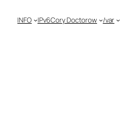
INFO
IPv6
Cory Doctorow
/var