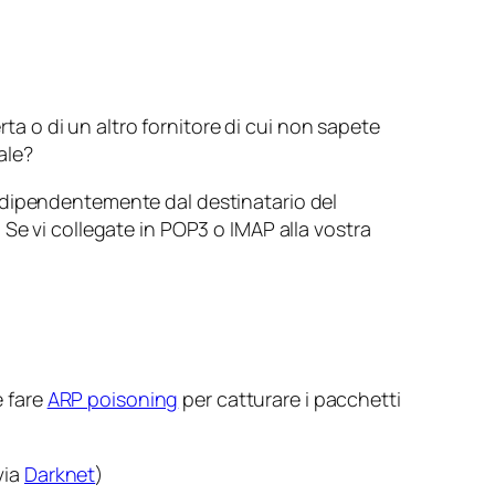
rta o di un altro fornitore di cui non sapete
ale?
, indipendentemente dal destinatario del
Se vi collegate in POP3 o IMAP alla vostra
e fare
ARP poisoning
per catturare i pacchetti
via
Darknet
)