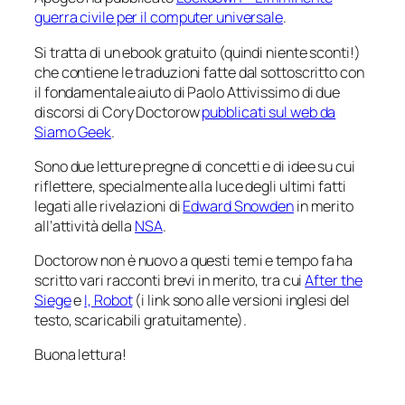
guerra civile per il computer universale
.
Si tratta di un ebook gratuito (quindi niente sconti!)
che contiene le traduzioni fatte dal sottoscritto con
il fondamentale aiuto di Paolo Attivissimo di due
discorsi di Cory Doctorow
pubblicati sul web da
Siamo Geek
.
Sono due letture pregne di concetti e di idee su cui
riflettere, specialmente alla luce degli ultimi fatti
legati alle rivelazioni di
Edward Snowden
in merito
all’attività della
NSA
.
Doctorow non è nuovo a questi temi e tempo fa ha
scritto vari racconti brevi in merito, tra cui
After the
Siege
e
I, Robot
(i link sono alle versioni inglesi del
testo, scaricabili gratuitamente).
Buona lettura!