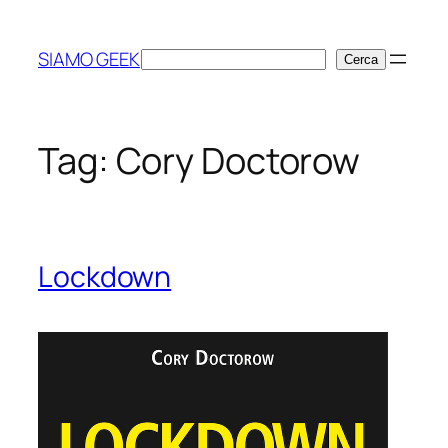
Vai
al
SIAMO GEEK
Cerca
Cerca
contenuto
Tag:
Cory Doctorow
Lockdown