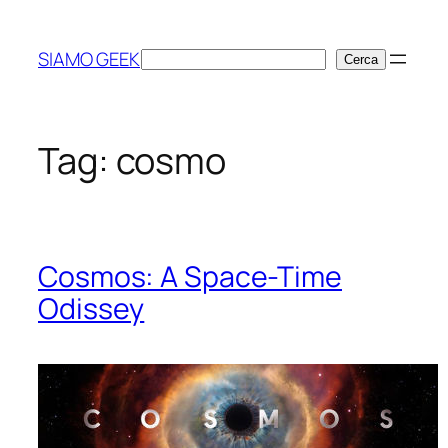
Vai
al
SIAMO GEEK
Cerca
Cerca
contenuto
Tag:
cosmo
Cosmos: A Space-Time
Odissey