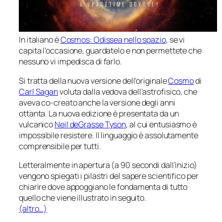
In italiano è
Cosmos: Odissea nello spazio
,
se vi
capita l’occasione, guardatelo e non permettete che
nessuno vi impedisca di farlo.
Si tratta della nuova versione dell’originale
Cosmo
di
Carl Sagan
voluta dalla vedova dell’astrofisico, che
aveva co-creato anche la versione degli anni
ottanta. La nuova edizione è presentata da un
vulcanico
Neil deGrasse Tyson
, al cui entusiasmo è
impossibile resistere. Il linguaggio è assolutamente
comprensibile per tutti.
Letteralmente in apertura (a 90 secondi dall’inizio)
vengono spiegati i pilastri del sapere scientifico per
chiarire dove appoggiano le fondamenta di tutto
quello che viene illustrato in seguito.
(altro…)