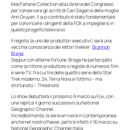
MacFarlane Collection
alla Libreria del Congresso
per conservare gli scritti di Carl Sagan e della moglie
Ann Druyan. Il suo contributo è stato fondamentale
per convincere i dirigenti della FOX a impegnarsi in
questo progetto televisivo.
Il regista (e uno dei produttori esecutivi) sarà una
vecchia conoscenza dei lettori trekker:
Brannon
Braga
.
Seppur con alterne fortune, Braga ha partecipato
come scrittore, produttore o regista di numerosi film
e serie TV, fra cui tre delle quattro serie dello
Star
Trek
moderno,
24, Terra Nova
e l’ottimo – ma
sfortunato –
Threshold
.
Lo show debutterà il prossimo 9 marzo su Fox, con
una replica il giorno successivo su
National
Geographic Channel
.
Incredibilmente, la serie arriverà in contemporanea
anche nel nostro Paese: partirà infatti il 16 marzo su
National Geographic Channel Italia
.