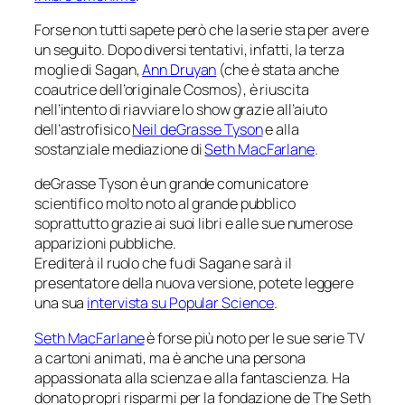
Forse non tutti sapete però che la serie sta per avere
un seguito. Dopo diversi tentativi, infatti, la terza
moglie di Sagan,
Ann Druyan
(che è stata anche
coautrice dell’originale
Cosmos
), è riuscita
nell’intento di riavviare lo show grazie all’aiuto
dell’astrofisico
Neil deGrasse Tyson
e alla
sostanziale mediazione di
Seth MacFarlane
.
deGrasse Tyson è un grande comunicatore
scientifico molto noto al grande pubblico
soprattutto grazie ai suoi libri e alle sue numerose
apparizioni pubbliche.
Erediterà il ruolo che fu di Sagan e sarà il
presentatore della nuova versione, potete leggere
una sua
intervista su
Popular Science
.
Seth MacFarlane
è forse più noto per le sue serie TV
a cartoni animati, ma è anche una persona
appassionata alla scienza e alla fantascienza. Ha
donato propri risparmi per la fondazione de
The Seth