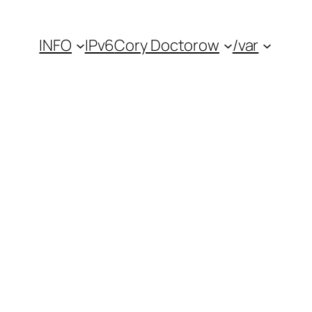
INFO
IPv6
Cory Doctorow
/var