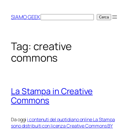
Vai
al
SIAMO GEEK
Cerca
Cerca
contenuto
Tag:
creative
commons
La Stampa in Creative
Commons
Da oggi
i contenuti del quotidiano online La Stampa
sono distribuiti con licenza Creative Commons BY