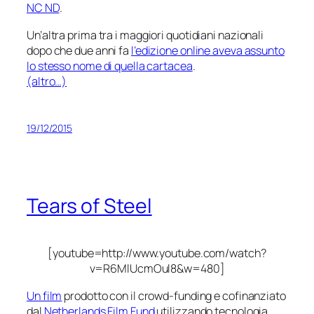
NC ND
.
Un’altra
prima
tra i maggiori quotidiani nazionali
dopo che due anni fa
l’edizione online aveva assunto
lo stesso nome di quella cartacea
.
(altro…)
19/12/2015
Tears of Steel
[youtube=http://www.youtube.com/watch?
v=R6MlUcmOul8&w=480]
Un film
prodotto con il crowd-funding e cofinanziato
dal
Netherlands Film Fund
utilizzando tecnologia